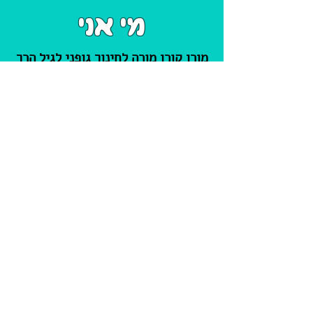
מי אני
מורן קורן מורה לחינוך גופני לגיל הרך
ולספורט טיפולי – פעילות גופנית
מותאמת. מרצה בתואר הראשון במגמה
לגיל הרך במרכז האקדמי
לוינסקי-וינגייט, מלווה התפתחותית
ומדריכת עיסוי תינוקות.
קראו עוד